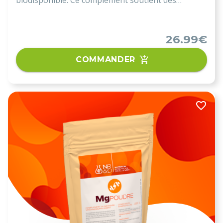
biodisponible. Ce complément soutient des
fonctions physiologiques clés reconnues :
métabolisme énergétique, formation du tissu
conjonctif et maintien de l’ossature. Gélules
26.99€
végétales sans excipients superflus.
COMMANDER