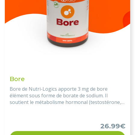
Bore
Bore de Nutri-Logics apporte 3 mg de bore
élément sous forme de borate de sodium. Il
soutient le métabolisme hormonal (testostérone,
œstrogènes), améliore la densité osseuse, régule
la calcémie et exerce une action antifongique,
immuno-modulatrice et neuroprotectrice. Une
26.99€
solution ciblée pour les déséquilibres endocriniens,