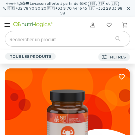
⭐️⭐️⭐️⭐️ 4,5/5
🚚 Livraison offerte à partir de 65€ (🇧🇪, 🇫🇷 et 🇱🇺)
📞 🇧🇪 +32 78 70 90 20 🇫🇷 +33 9 70 44 16 45 🇱🇺 +352 28 33 98
98
TOUS LES PRODUITS
FILTRES