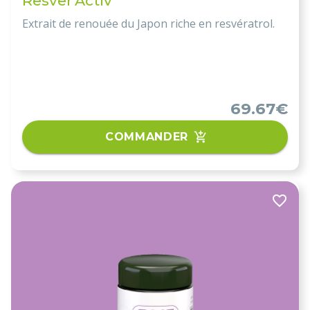
Resver'Activ
Extrait de renouée du Japon riche en resvératrol.
69.67€
COMMANDER