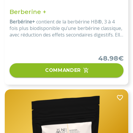
Berberine +
Berbérine+
contient de la berbérine HB®, 3 à 4
fois plus biodisponible qu’une berbérine classique,
avec réduction des effets secondaires digestifs. Elle
soutient l’intégrité de la muqueuse intestinale,
favorise l’essor d’Akkermansia muciniphila, module
le microbiote et limite la prolifération des bactéries
48.98€
pathogènes.
COMMANDER