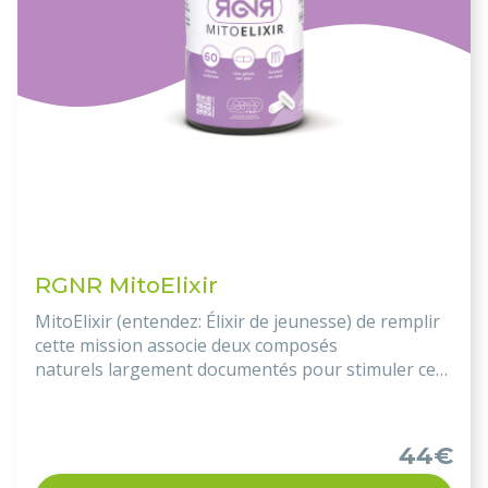
RGNR MitoElixir
MitoElixir (entendez: Élixir de jeunesse) de remplir
cette mission associe deux composés
naturels largement documentés pour stimuler ces
processus salutaires :
la génistéine, un isoflavone
de soja, et le resvératrol un polyphénol abondant
dans le raisin.
44€