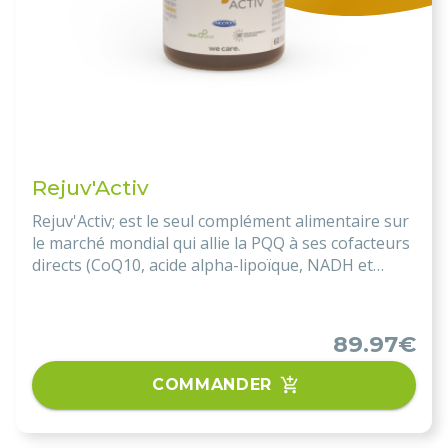
Rejuv'Activ
Rejuv'Activ; est le seul complément alimentaire sur
le marché mondial qui allie la PQQ à ses cofacteurs
directs (CoQ10, acide alpha-lipoïque, NADH et
astaxanthine) pour multiplier ses effets ultra
bénéfiques sur le métabolisme des mitochondries !
89.97€
COMMANDER