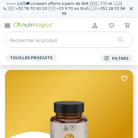
⭐️⭐️⭐️⭐️ 4,5/5
🚚 Livraison offerte à partir de 65€ (🇧🇪, 🇫🇷 et 🇱🇺)
📞 🇧🇪 +32 78 70 90 20 🇫🇷 +33 9 70 44 16 45 🇱🇺 +352 28 33 98
98
TOUS LES PRODUITS
FILTRES