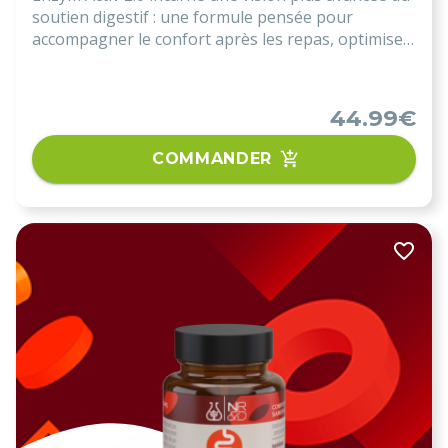
soutien digestif : une formule pensée pour
accompagner le confort après les repas, optimiser
l’efficacité digestive et soutenir naturellement
l’équilibre digestif au quotidien.
44.99€
COMMANDER