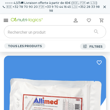
⭐️⭐️⭐️⭐️ 4,5/5
🚚 Livraison offerte à partir de 65€ (🇧🇪, 🇫🇷 et 🇱🇺)
📞 🇧🇪 +32 78 70 90 20 🇫🇷 +33 9 70 44 16 45 🇱🇺 +352 28 33 98
98
TOUS LES PRODUITS
FILTRES