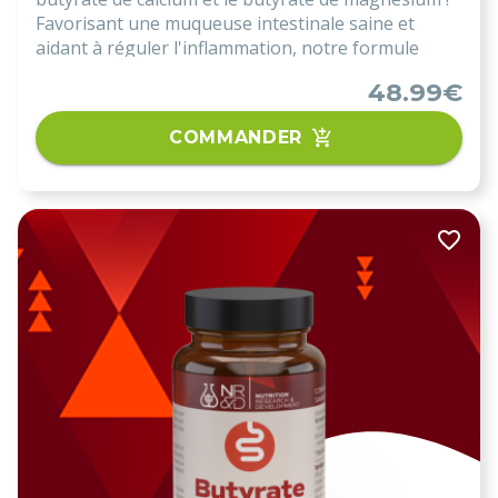
Favorisant une muqueuse intestinale saine et
aidant à réguler l'inflammation, notre formule
offre un soutien essentiel pour une digestion
48.99€
optimale. Découvrez les bienfaits d'un intestin
équilibré et renforcez votre bien-être !
COMMANDER