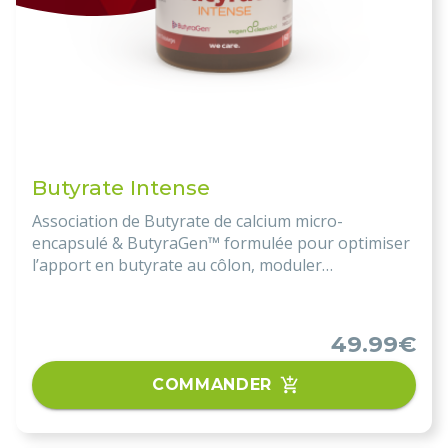
Butyrate Intense
Association de Butyrate de calcium micro-
encapsulé & ButyraGen™ formulée pour optimiser
l’apport en butyrate au côlon, moduler
l’inflammation intestinale et renforcer la barrière
épithéliale. Soutien clé en SII, MICI, ISO, IMO,
régulation immunitaire et neuroprotection
.
49.99€
COMMANDER