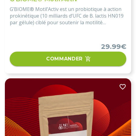
G’BIOME® Motil’Activ est un probiotique à action
prokinétique (10 milliards d’UFC de B. lactis HN019
par gélule) ciblé pour soutenir la motilité
intestinale, moduler le microbiote et contribuer à
la réduction de divers troubles digestifs
(constipation, SII, SIBO). Il se prend idéalement le
29.99€
soir avant le repas.
COMMANDER