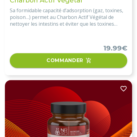
Charbon Actif Végétal
Sa formidable capacité d’adsorption (gaz, toxines,
poison…) permet au Charbon Actif Végétal de
nettoyer les intestins et éviter que les toxines
produites passent la barrière intestinale, créent
l’inflammation et surchargent les organes
d’élimination !
19.99€
COMMANDER