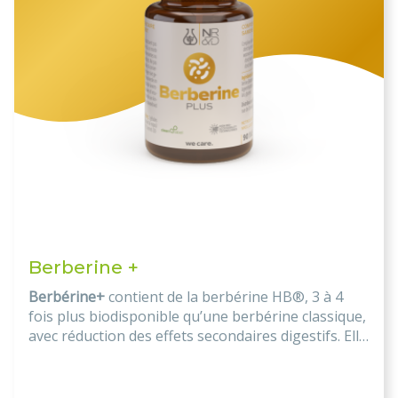
Berberine +
Berbérine+
contient de la berbérine HB®, 3 à 4
fois plus biodisponible qu’une berbérine classique,
avec réduction des effets secondaires digestifs. Elle
soutient l’intégrité de la muqueuse intestinale,
favorise l’essor d’Akkermansia muciniphila, module
le microbiote et limite la prolifération des bactéries