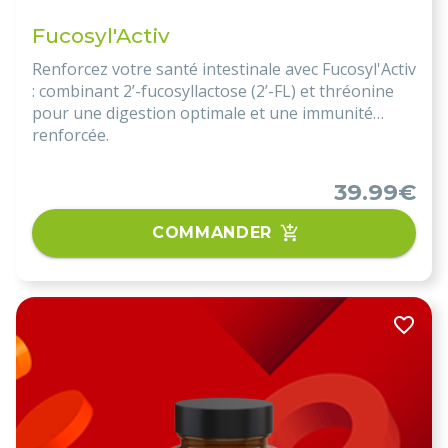
Fucosyl'Activ
Renforcez votre santé intestinale avec Fucosyl'Activ
: combinant 2’-fucosyllactose (2’-FL) et thréonine
pour une digestion optimale et une immunité
renforcée.
39.99€
COMMANDER