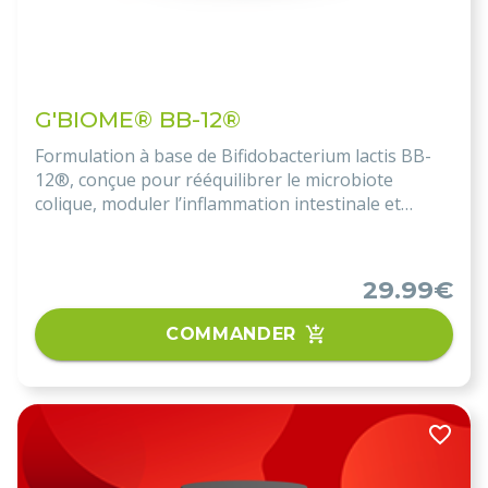
G'BIOME® BB-12®
Formulation à base de Bifidobacterium lactis BB-
12®, conçue pour rééquilibrer le microbiote
colique, moduler l’inflammation intestinale et
renforcer la barrière digestive. Indiqué pour les
MICI (Crohn, rectocolite), SIBO H₂S et dysbiose
colique.
29.99€
COMMANDER