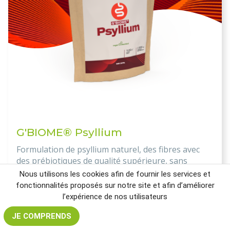
G'BIOME® Psyllium
Formulation de psyllium naturel, des fibres avec
des prébiotiques de qualité supérieure, sans
FODMAP qui offre un confort intestinal au
Nous utilisons les cookies afin de fournir les services et
quotidien pour tous !
fonctionnalités proposés sur notre site et afin d’améliorer
l’expérience de nos utilisateurs
25.99€
JE COMPRENDS