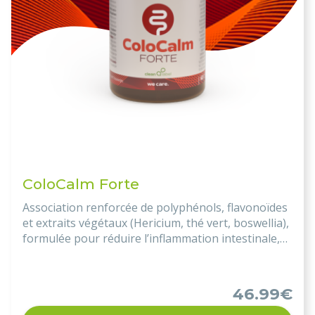
ColoCalm Forte
Association renforcée de polyphénols, flavonoïdes
et extraits végétaux (Hericium, thé vert, boswellia),
formulée pour réduire l’inflammation intestinale,
protéger la muqueuse digestive et moduler la
réponse immunitaire en phase aiguë des MICI
(Crohn, RCH).
46.99€