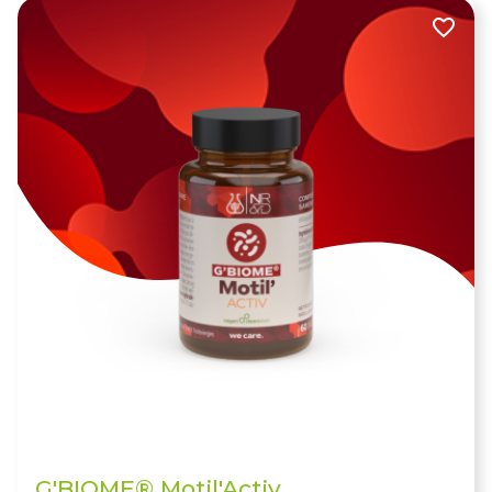
G'BIOME® Motil'Activ