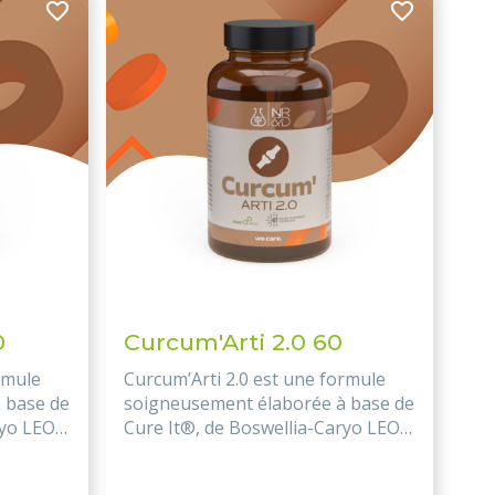
120
Curcum'Arti 2.0 60
rmule
Curcum’Arti 2.0 est une formule
 base de
soigneusement élaborée à base de
ryo LEO
Cure It®, de Boswellia-Caryo LEO
, AKBA,
HB® (boswellia, collagène, AKBA,
e clou de
caryophyllène), d'extrait de clou de