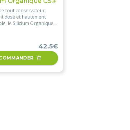
ium Organique G5®
e tout conservateur,
nt dosé et hautement
ble, le Silicium Organique
la source idéale de silicium
e !
42.5€
COMMANDER