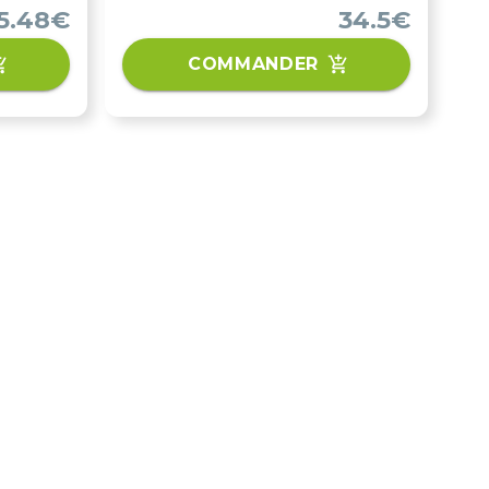
girofle, Insaponifiables de
5.48€
34.5€
de
soja/avocat (Avovida®) et de
 silice).
Bambou (extrait sec 70 % de silice).
COMMANDER
obilité,
Grâce à son action sur la mobilité,
ssement du
la flexibilité et le rajeunissement du
m’Arti
cartilage articulaire, Curcum’Arti
le pour
2.0 est la solution naturelle pour
i
soulager les personnes qui
culaires
souffrent de douleurs articulaires
s
rhumatismales, de maladies
ations
rhumatismales des articulations
telles que la polyarthrite
rhumatoïde, d’arthrose, de
go,
douleurs du rachis (lumbago,
cervicalgie…).