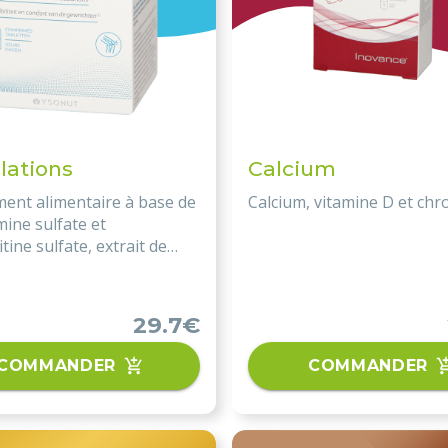
lations
Calcium
ent alimentaire à base de
Calcium, vitamine D et chr
ine sulfate et
tine sulfate, extrait de
a, Méthyl-Sulfonyle-
, vitamine C, manganèse
.
29.7€
COMMANDER
COMMANDER