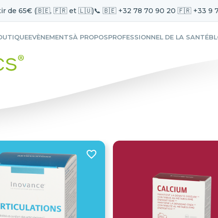
ir de 65€ (🇧🇪, 🇫🇷 et 🇱🇺)
📞 🇧🇪 +32 78 70 90 20 🇫🇷 +33 9 
OUTIQUE
EVÈNEMENTS
À PROPOS
PROFESSIONNEL DE LA SANTÉ
B