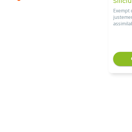
Silic
Exempt d
justeme
assimila
G5® est 
organiqu