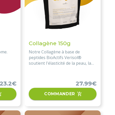
Collagène 150g
ome.
Notre Collagène à base de
peptides BioActifs Verisol®
soutient l'élasticité de la peau, la
santé des articulations et des os.
23.2€
27.99€
COMMANDER