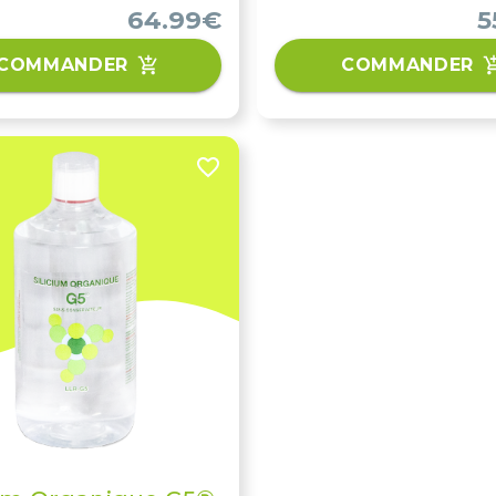
girofle, Insaponifiables de
64.99€
5
soja/avocat (Avovida®) et 
Bambou (extrait sec 70 % de
COMMANDER
COMMANDER
Grâce à son action sur la m
la flexibilité et le rajeuni
cartilage articulaire, Curcu
2.0 est la solution naturel
soulager les personnes qu
souffrent de douleurs arti
rhumatismales, de maladie
rhumatismales des articul
telles que la polyarthrite
rhumatoïde, d’arthrose, de
douleurs du rachis (lumba
cervicalgie…).