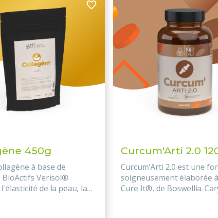
gène 450g
Curcum'Arti 2.0 
llagène à base de
Curcum’Arti 2.0 est une fo
 BioActifs Verisol®
soigneusement élaborée à
l'élasticité de la peau, la
Cure It®, de Boswellia-Ca
s articulations et des os.
HB® (boswellia, collagène
caryophyllène), d'extrait d