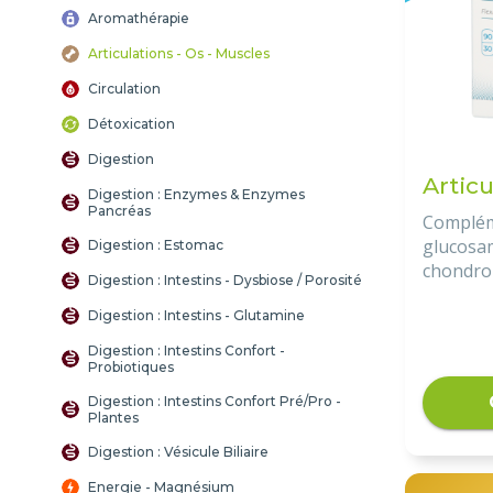
Aromathérapie
Articulations - Os - Muscles
Circulation
Détoxication
Digestion
Articu
Digestion : Enzymes & Enzymes
Pancréas
Complém
glucosam
Digestion : Estomac
chondroi
Digestion : Intestins - Dysbiose / Porosité
boswelli
Méthane
Digestion : Intestins - Glutamine
et cuivre
Digestion : Intestins Confort -
Probiotiques
Digestion : Intestins Confort Pré/Pro -
Plantes
Digestion : Vésicule Biliaire
Energie - Magnésium