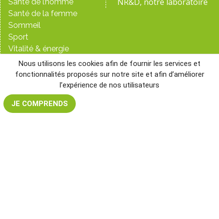
NR&D, notre laboratoire
Santé de l’homme
Santé de la femme
Sommeil
Sport
Vitalité & énergie
Nous utilisons les cookies afin de fournir les services et
BESOIN D’AIDE ?
NOS RÉSEAUX
fonctionnalités proposés sur notre site et afin d’améliorer
info@nutri-logics.com
SOCIAUX
l’expérience de nos utilisateurs
Contactez-nous
Instagram
JE COMPRENDS
Professionnel de la santé
Facebook Nutri-
Livraison Belgique J+1
Logics
Livraison France J+3
Facebook NR&D
Livraison Luxembourg J+3
YouTube
Livraison mondiale
LinkedIn
Paiement sécurisé
Conditions générales de
ventes
Mentions légales
Protection des données