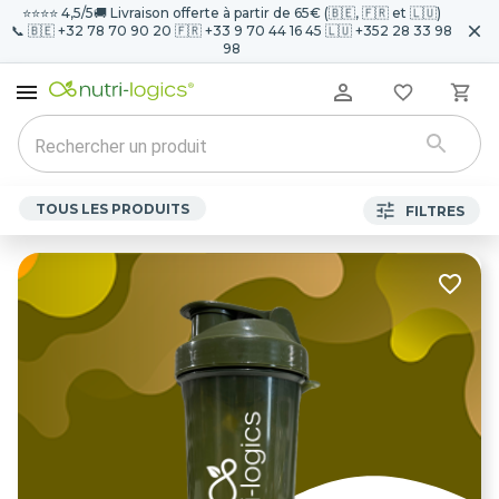
⭐️⭐️⭐️⭐️ 4,5/5
🚚 Livraison offerte à partir de 65€ (🇧🇪, 🇫🇷 et 🇱🇺)
📞 🇧🇪 +32 78 70 90 20 🇫🇷 +33 9 70 44 16 45 🇱🇺 +352 28 33 98
98
TOUS LES PRODUITS
FILTRES