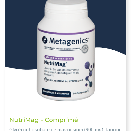
NutriMag - Comprimé
Glycérophosphate de magnésium (900 mg), taurine