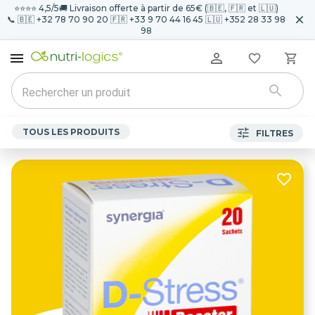
⭐️⭐️⭐️⭐️ 4,5/5
🚚 Livraison offerte à partir de 65€ (🇧🇪, 🇫🇷 et 🇱🇺)
📞 🇧🇪 +32 78 70 90 20 🇫🇷 +33 9 70 44 16 45 🇱🇺 +352 28 33 98
98
TOUS LES PRODUITS
FILTRES