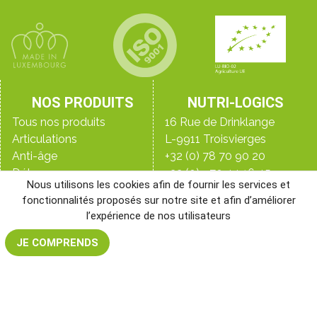
NOS PRODUITS
NUTRI-LOGICS
Tous nos produits
16 Rue de Drinklange
Articulations
L-9911 Troisvierges
Anti-âge
+32 (0) 78 70 90 20
Détox
+33 (0)9 70 44 16 45
Nous utilisons les cookies afin de fournir les services et
Digestion
+352 28 33 98 98
fonctionnalités proposés sur notre site et afin d’améliorer
Immunité
Le blog
l’expérience de nos utilisateurs
Peau, ongles & cheveux
Qui sommes-nous ?
Perte de poids
Les laboratoires
JE COMPRENDS
NR&D, notre laboratoire
Santé de l’homme
Santé de la femme
Sommeil
Sport