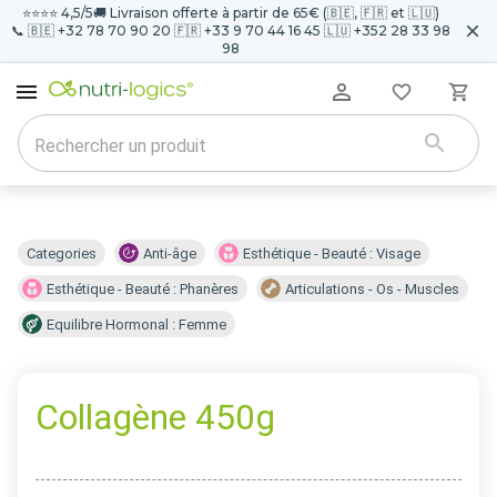
⭐️⭐️⭐️⭐️ 4,5/5
🚚 Livraison offerte à partir de 65€ (🇧🇪, 🇫🇷 et 🇱🇺)
📞 🇧🇪 +32 78 70 90 20 🇫🇷 +33 9 70 44 16 45 🇱🇺 +352 28 33 98
98
Categories
Anti-âge
Esthétique - Beauté : Visage
Esthétique - Beauté : Phanères
Articulations - Os - Muscles
Equilibre Hormonal : Femme
Collagène 450g