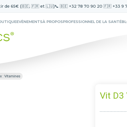
ir de 65€ (🇧🇪, 🇫🇷 et 🇱🇺)
📞 🇧🇪 +32 78 70 90 20 🇫🇷 +33 9 
OUTIQUE
EVÈNEMENTS
À PROPOS
PROFESSIONNEL DE LA SANTÉ
B
x : Vitamines
Vit D3