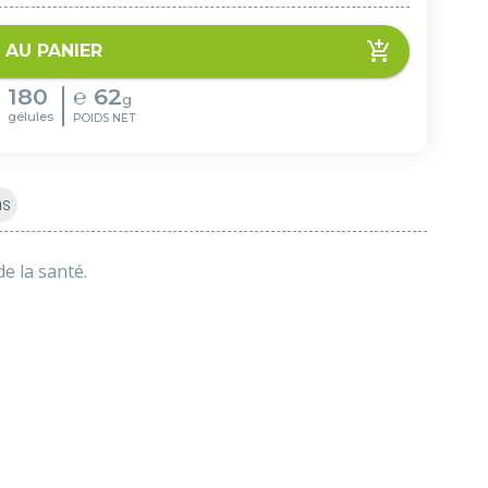
 AU PANIER
180
℮
62
g
gélules
POIDS NET
ns
e la santé.