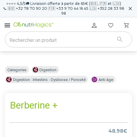
⭐️⭐️⭐️⭐️ 4,5/5
🚚 Livraison offerte à partir de 65€ (🇧🇪, 🇫🇷 et 🇱🇺)
📞 🇧🇪 +32 78 70 90 20 🇫🇷 +33 9 70 44 16 45 🇱🇺 +352 28 33 98
98
Categories
Digestion
Digestion : Intestins - Dysbiose / Porosité
Anti-âge
Berberine +
48.98€