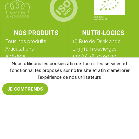
NOS PRODUITS
NUTRI-LOGICS
Tous nos produits
16 Rue de Drinklange
Articulations
L-9911 Troisvierges
Anti-âge
+32 (0) 78 70 90 20
Détox
+33 (0)9 70 44 16 45
Nous utilisons les cookies afin de fournir les services et
fonctionnalités proposés sur notre site et afin d’améliorer
Digestion
+352 28 33 98 98
l’expérience de nos utilisateurs
Immunité
Le blog
Peau, ongles & cheveux
Qui sommes-nous ?
JE COMPRENDS
Perte de poids
Les laboratoires
NR&D, notre laboratoire
Santé de l’homme
Santé de la femme
Sommeil
Sport
Vitalité & énergie