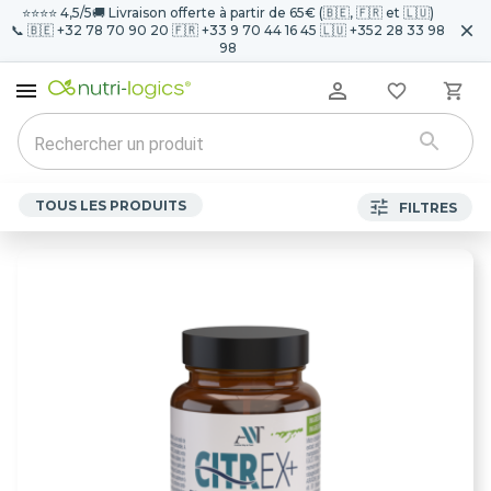
⭐️⭐️⭐️⭐️ 4,5/5
🚚 Livraison offerte à partir de 65€ (🇧🇪, 🇫🇷 et 🇱🇺)
📞 🇧🇪 +32 78 70 90 20 🇫🇷 +33 9 70 44 16 45 🇱🇺 +352 28 33 98
98
TOUS LES PRODUITS
FILTRES