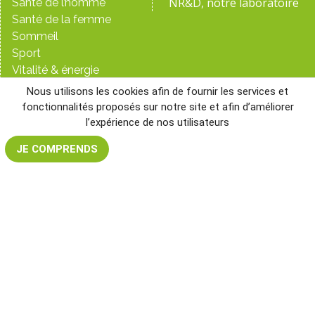
NR&D, notre laboratoire
Santé de l’homme
Santé de la femme
Sommeil
Sport
Vitalité & énergie
Nous utilisons les cookies afin de fournir les services et
BESOIN D’AIDE ?
NOS RÉSEAUX
fonctionnalités proposés sur notre site et afin d’améliorer
info@nutri-logics.com
SOCIAUX
l’expérience de nos utilisateurs
Contactez-nous
Instagram
JE COMPRENDS
Professionnel de la santé
Facebook Nutri-
Livraison Belgique J+1
Logics
Livraison France J+3
Facebook NR&D
Livraison Luxembourg J+3
YouTube
Livraison mondiale
LinkedIn
Paiement sécurisé
Conditions générales de
ventes
Mentions légales
Protection des données