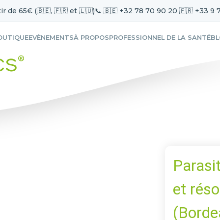
ir de 65€ (🇧🇪, 🇫🇷 et 🇱🇺)
📞 🇧🇪 +32 78 70 90 20 🇫🇷 +33 9 
OUTIQUE
EVÈNEMENTS
À PROPOS
PROFESSIONNEL DE LA SANTÉ
B
Parasit
et rés
(Borde