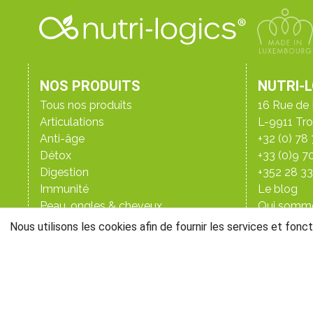
NOS PRODUITS
NUTRI-
Tous nos produits
16 Rue de 
Articulations
L-9911 Tro
Anti-âge
+32 (0) 78
Détox
+33 (0)9 7
Digestion
+352 28 3
Immunité
Le blog
Peau, ongles & cheveux
Qui somm
Perte de poids
Les labora
Nous utilisons les cookies afin de fournir les services et fonct
NR&D, not
Santé de l’homme
Santé de la femme
Sommeil
Sport
Vitalité & énergie