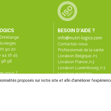
LOGICS
BESOIN D’AIDE ?
info@nutri-logics.com
Drinklange
isvierges
Contactez-nous
 70 90 20
Professionnel de la santé
0 44 16 45
Livraison Belgique J+1
3 98 98
Livraison France J+3
Livraison Luxembourg J+3
es-nous ?
Livraison mondiale
toires
Paiement sécurisé
ionnalités proposés sur notre site et afin d’améliorer l’expérienc
re laboratoire
Conditions générales de ven
Mentions légales
Protection des données
Droits de rétraction