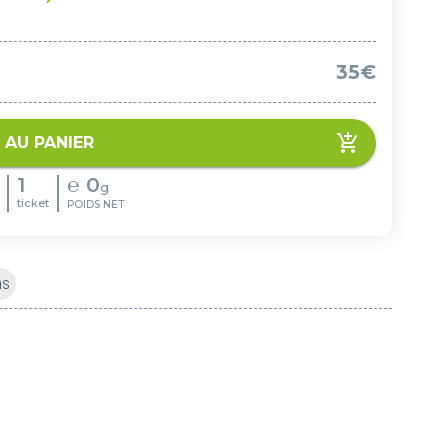
35€
 AU PANIER
1
℮
0
g
ticket
POIDS NET
ns