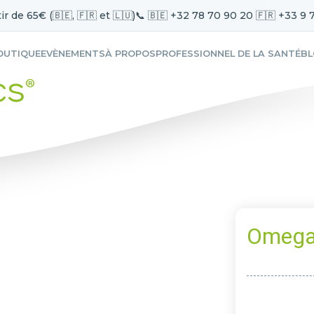
ir de 65€ (🇧🇪, 🇫🇷 et 🇱🇺)
📞 🇧🇪 +32 78 70 90 20 🇫🇷 +33 9 
OUTIQUE
EVÈNEMENTS
À PROPOS
PROFESSIONNEL DE LA SANTÉ
B
OmegaG