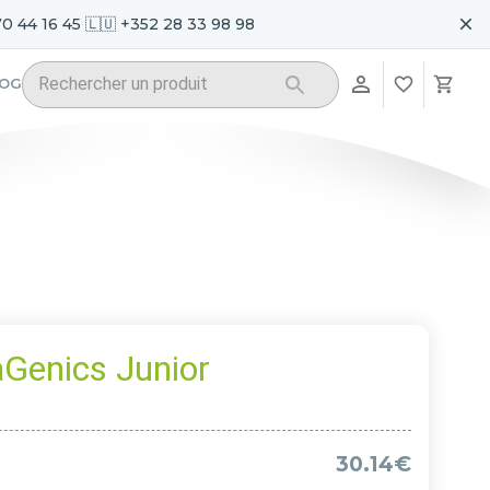
70 44 16 45 🇱🇺 +352 28 33 98 98
LOG
enics Junior
30.14€