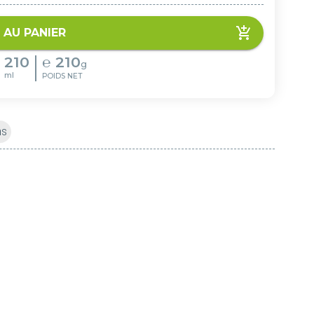
 AU PANIER
210
℮
210
g
ml
POIDS NET
ns