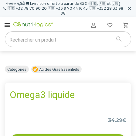
⭐️⭐️⭐️⭐️ 4,5/5
🚚 Livraison offerte à partir de 65€ (🇧🇪, 🇫🇷 et 🇱🇺)
📞 🇧🇪 +32 78 70 90 20 🇫🇷 +33 9 70 44 16 45 🇱🇺 +352 28 33 98
98
Categories
Acides Gras Essentiels
Omega3 liquide
34.29€