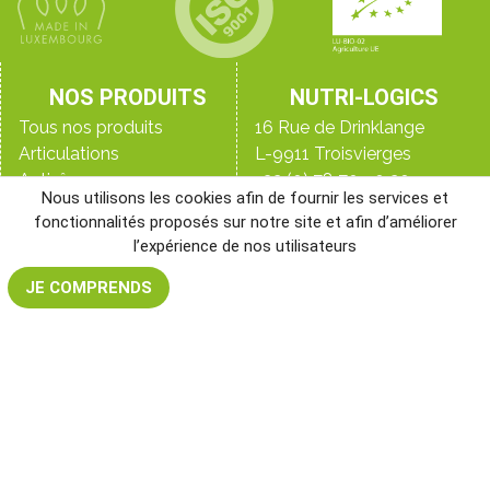
NOS PRODUITS
NUTRI-LOGICS
Tous nos produits
16 Rue de Drinklange
Articulations
L-9911 Troisvierges
Anti-âge
+32 (0) 78 70 90 20
Nous utilisons les cookies afin de fournir les services et
Détox
+33 (0)9 70 44 16 45
fonctionnalités proposés sur notre site et afin d’améliorer
Digestion
+352 28 33 98 98
l’expérience de nos utilisateurs
Immunité
Le blog
Peau, ongles & cheveux
Qui sommes-nous ?
JE COMPRENDS
Perte de poids
Les laboratoires
NR&D, notre laboratoire
Santé de l’homme
Santé de la femme
Sommeil
Sport
Vitalité & énergie