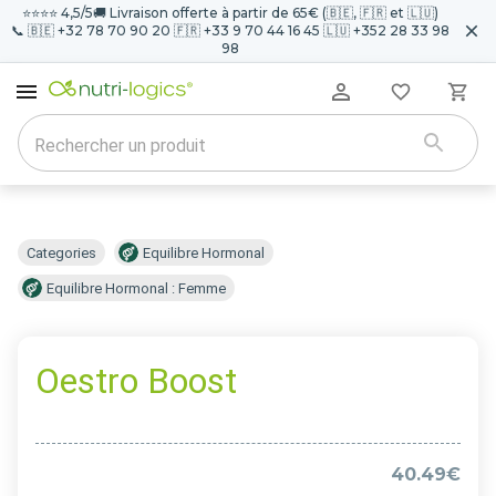
⭐️⭐️⭐️⭐️ 4,5/5
🚚 Livraison offerte à partir de 65€ (🇧🇪, 🇫🇷 et 🇱🇺)
📞 🇧🇪 +32 78 70 90 20 🇫🇷 +33 9 70 44 16 45 🇱🇺 +352 28 33 98
98
Categories
Equilibre Hormonal
Equilibre Hormonal : Femme
Oestro Boost
40.49€