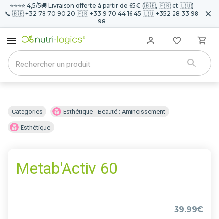
⭐️⭐️⭐️⭐️ 4,5/5
🚚 Livraison offerte à partir de 65€ (🇧🇪, 🇫🇷 et 🇱🇺)
📞 🇧🇪 +32 78 70 90 20 🇫🇷 +33 9 70 44 16 45 🇱🇺 +352 28 33 98
98
Categories
Esthétique - Beauté : Amincissement
Esthétique
Metab'Activ 60
39.99€