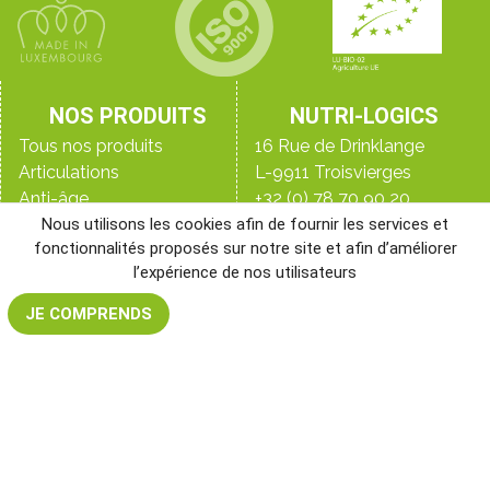
NOS PRODUITS
NUTRI-LOGICS
Tous nos produits
16 Rue de Drinklange
Articulations
L-9911 Troisvierges
Anti-âge
+32 (0) 78 70 90 20
Détox
+33 (0)9 70 44 16 45
Nous utilisons les cookies afin de fournir les services et
fonctionnalités proposés sur notre site et afin d’améliorer
Digestion
+352 28 33 98 98
l’expérience de nos utilisateurs
Immunité
Le blog
Peau, ongles & cheveux
Qui sommes-nous ?
JE COMPRENDS
Perte de poids
Les laboratoires
NR&D, notre laboratoire
Santé de l’homme
Santé de la femme
Sommeil
Sport
Vitalité & énergie