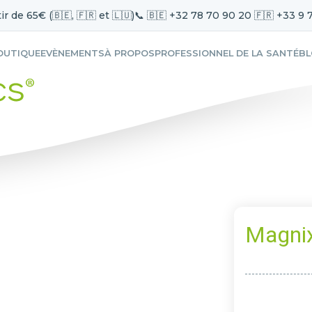
ir de 65€ (🇧🇪, 🇫🇷 et 🇱🇺)
📞 🇧🇪 +32 78 70 90 20 🇫🇷 +33 9 
OUTIQUE
EVÈNEMENTS
À PROPOS
PROFESSIONNEL DE LA SANTÉ
B
Magnix