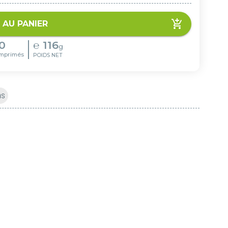
 AU PANIER
0
℮
116
g
mprimés
POIDS NET
ns