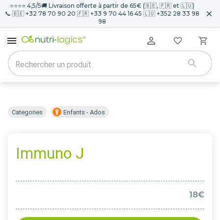
⭐️⭐️⭐️⭐️ 4,5/5
🚚 Livraison offerte à partir de 65€ (🇧🇪, 🇫🇷 et 🇱🇺)
📞 🇧🇪 +32 78 70 90 20 🇫🇷 +33 9 70 44 16 45 🇱🇺 +352 28 33 98
98
Categories
Enfants - Ados
Immuno J
18€