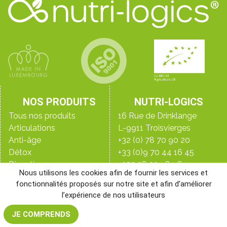
NOS PRODUITS
NUTRI-LOGICS
Tous nos produits
16 Rue de Drinklange
Articulations
L-9911 Troisvierges
Anti-âge
+32 (0) 78 70 90 20
Détox
+33 (0)9 70 44 16 45
Digestion
+352 28 33 98 98
Nous utilisons les cookies afin de fournir les services et
Immunité
Le blog
fonctionnalités proposés sur notre site et afin d’améliorer
Peau, ongles & cheveux
Qui sommes-nous ?
l’expérience de nos utilisateurs
Perte de poids
Les laboratoires
NR&D, notre laboratoire
Santé de l’homme
JE COMPRENDS
Santé de la femme