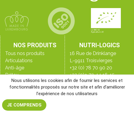
NOS PRODUITS
NUTRI-LOGICS
Tous nos produits
16 Rue de Drinklange
Articulations
L-9911 Troisvierges
Anti-âge
+32 (0) 78 70 90 20
Détox
+33 (0)9 70 44 16 45
Nous utilisons les cookies afin de fournir les services et
Digestion
+352 28 33 98 98
fonctionnalités proposés sur notre site et afin d’améliorer
Immunité
Le blog
l’expérience de nos utilisateurs
Peau, ongles & cheveux
Qui sommes-nous ?
Perte de poids
Les laboratoires
JE COMPRENDS
NR&D, notre laboratoire
Santé de l’homme
Santé de la femme
Sommeil
Sport