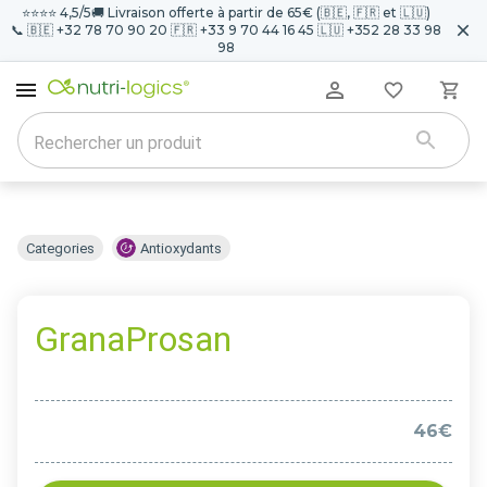
⭐️⭐️⭐️⭐️ 4,5/5
🚚 Livraison offerte à partir de 65€ (🇧🇪, 🇫🇷 et 🇱🇺)
📞 🇧🇪 +32 78 70 90 20 🇫🇷 +33 9 70 44 16 45 🇱🇺 +352 28 33 98
98
Categories
Antioxydants
GranaProsan
46€