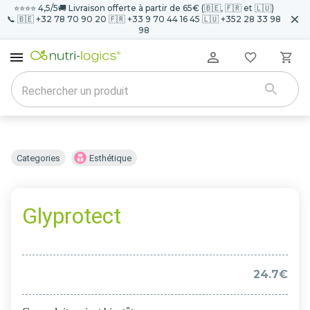
⭐️⭐️⭐️⭐️ 4,5/5
🚚 Livraison offerte à partir de 65€ (🇧🇪, 🇫🇷 et 🇱🇺)
📞 🇧🇪 +32 78 70 90 20 🇫🇷 +33 9 70 44 16 45 🇱🇺 +352 28 33 98
98
Categories
Esthétique
Glyprotect
24.7€