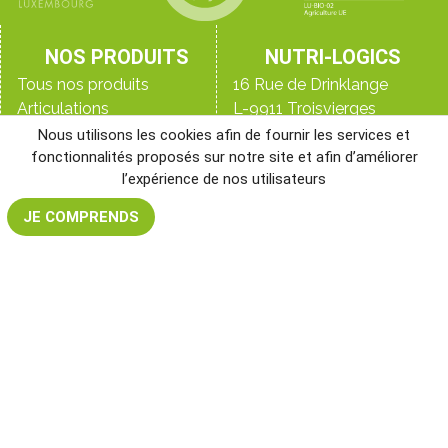
NOS PRODUITS
NUTRI-LOGICS
Tous nos produits
16 Rue de Drinklange
Articulations
L-9911 Troisvierges
Anti-âge
+32 (0) 78 70 90 20
Nous utilisons les cookies afin de fournir les services et
Détox
+33 (0)9 70 44 16 45
fonctionnalités proposés sur notre site et afin d’améliorer
l’expérience de nos utilisateurs
Digestion
+352 28 33 98 98
Immunité
Le blog
JE COMPRENDS
Peau, ongles & cheveux
Qui sommes-nous ?
Perte de poids
Les laboratoires
NR&D, notre laboratoire
Santé de l’homme
Santé de la femme
Sommeil
Sport
Vitalité & énergie
BESOIN D’AIDE ?
NOS RÉSEAUX
info@nutri-logics.com