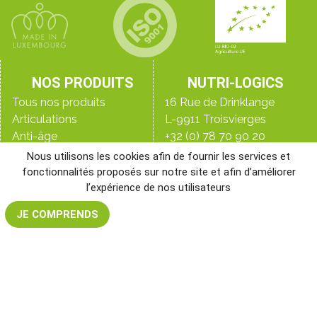
NOS PRODUITS
NUTRI-LOGICS
Tous nos produits
16 Rue de Drinklange
Articulations
L-9911 Troisvierges
Anti-âge
+32 (0) 78 70 90 20
Détox
+33 (0)9 70 44 16 45
Nous utilisons les cookies afin de fournir les services et
Digestion
+352 28 33 98 98
fonctionnalités proposés sur notre site et afin d’améliorer
Immunité
Le blog
l’expérience de nos utilisateurs
Peau, ongles & cheveux
Qui sommes-nous ?
JE COMPRENDS
Perte de poids
Les laboratoires
NR&D, notre laboratoire
Santé de l’homme
Santé de la femme
Sommeil
Sport
Vitalité & énergie