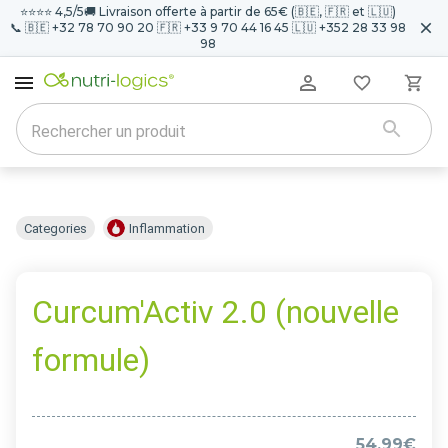
⭐️⭐️⭐️⭐️ 4,5/5
🚚 Livraison offerte à partir de 65€ (🇧🇪, 🇫🇷 et 🇱🇺)
📞 🇧🇪 +32 78 70 90 20 🇫🇷 +33 9 70 44 16 45 🇱🇺 +352 28 33 98
98
Categories
Inflammation
Curcum'Activ 2.0 (nouvelle
formule)
54.99€