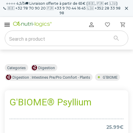
⭐️⭐️⭐️⭐️ 4,5/5
🚚 Livraison offerte à partir de 65€ (🇧🇪, 🇫🇷 et 🇱🇺)
📞 🇧🇪 +32 78 70 90 20 🇫🇷 +33 9 70 44 16 45 🇱🇺 +352 28 33 98
98
Categories
Digestion
Digestion : Intestines Pre/Pro Comfort - Plants
G'BIOME
G'BIOME® Psyllium
25.99€