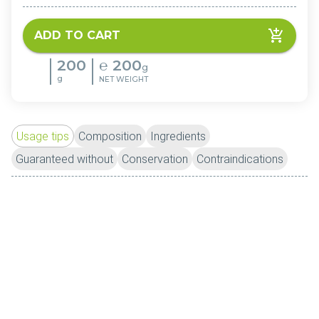
ADD TO CART
200
℮
200
g
g
NET WEIGHT
Usage tips
Composition
Ingredients
Guaranteed without
Conservation
Contraindications