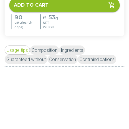
ADD TO CART
90
℮
53
g
gélules (dr
NET
caps)
WEIGHT
Usage tips
Composition
Ingredients
Guaranteed without
Conservation
Contraindications