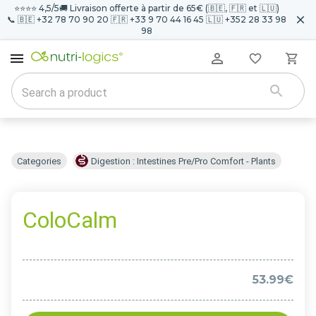
⭐️⭐️⭐️⭐️ 4,5/5
🚚 Livraison offerte à partir de 65€ (🇧🇪, 🇫🇷 et 🇱🇺)
📞 🇧🇪 +32 78 70 90 20 🇫🇷 +33 9 70 44 16 45 🇱🇺 +352 28 33 98
98
Categories
Digestion : Intestines Pre/Pro Comfort - Plants
ColoCalm
53.99€