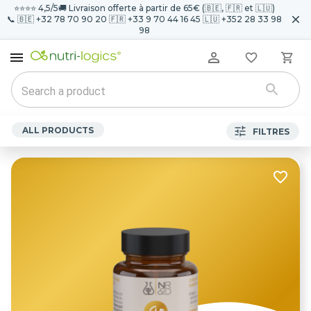
⭐️⭐️⭐️⭐️ 4,5/5
🚚 Livraison offerte à partir de 65€ (🇧🇪, 🇫🇷 et 🇱🇺)
📞 🇧🇪 +32 78 70 90 20 🇫🇷 +33 9 70 44 16 45 🇱🇺 +352 28 33 98
98
ALL PRODUCTS
FILTRES