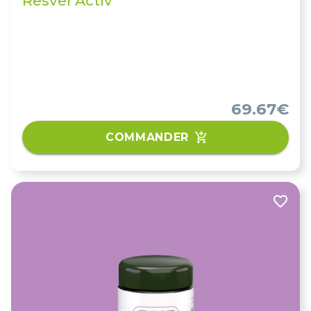
Resver'Activ
69.67€
COMMANDER