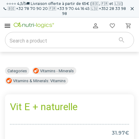
⭐️⭐️⭐️⭐️ 4,5/5
🚚 Livraison offerte à partir de 65€ (🇧🇪, 🇫🇷 et 🇱🇺)
📞 🇧🇪 +32 78 70 90 20 🇫🇷 +33 9 70 44 16 45 🇱🇺 +352 28 33 98
98
Categories
Vitamins - Minerals
Vitamins & Minerals: Vitamins
Vit E + naturelle
31.97€