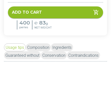
ADD TO CART
400
℮
83
g
perles
NET WEIGHT
Usage tips
Composition
Ingredients
Guaranteed without
Conservation
Contraindications