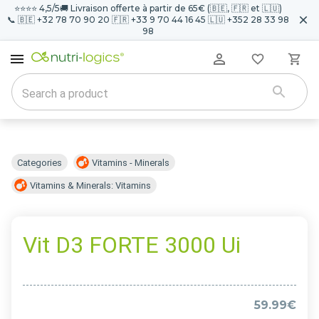
⭐️⭐️⭐️⭐️ 4,5/5
🚚 Livraison offerte à partir de 65€ (🇧🇪, 🇫🇷 et 🇱🇺)
📞 🇧🇪 +32 78 70 90 20 🇫🇷 +33 9 70 44 16 45 🇱🇺 +352 28 33 98
98
Categories
Vitamins - Minerals
Vitamins & Minerals: Vitamins
Vit D3 FORTE 3000 Ui
59.99€