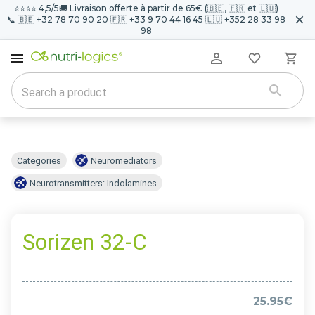
⭐️⭐️⭐️⭐️ 4,5/5
🚚 Livraison offerte à partir de 65€ (🇧🇪, 🇫🇷 et 🇱🇺)
📞 🇧🇪 +32 78 70 90 20 🇫🇷 +33 9 70 44 16 45 🇱🇺 +352 28 33 98
98
Categories
Neuromediators
Neurotransmitters: Indolamines
Sorizen 32-C
25.95€