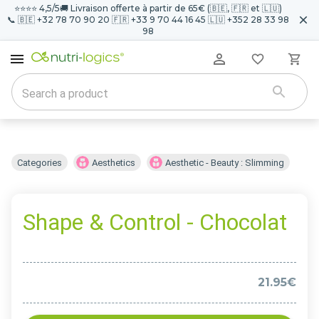
⭐️⭐️⭐️⭐️ 4,5/5
🚚 Livraison offerte à partir de 65€ (🇧🇪, 🇫🇷 et 🇱🇺)
📞 🇧🇪 +32 78 70 90 20 🇫🇷 +33 9 70 44 16 45 🇱🇺 +352 28 33 98
98
Categories
Aesthetics
Aesthetic - Beauty : Slimming
Shape & Control - Chocolat
21.95€