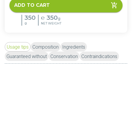
ADD TO CART
350
℮
350
g
g
NET WEIGHT
Usage tips
Composition
Ingredients
Guaranteed without
Conservation
Contraindications