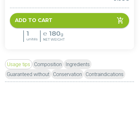
ADD TO CART
1
℮
180
g
unités
NET WEIGHT
Usage tips
Composition
Ingredients
Guaranteed without
Conservation
Contraindications