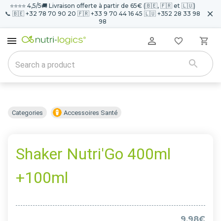
⭐️⭐️⭐️⭐️ 4,5/5
🚚 Livraison offerte à partir de 65€ (🇧🇪, 🇫🇷 et 🇱🇺)
📞 🇧🇪 +32 78 70 90 20 🇫🇷 +33 9 70 44 16 45 🇱🇺 +352 28 33 98
98
Categories
Accessoires Santé
Shaker Nutri'Go 400ml
+100ml
9.98€