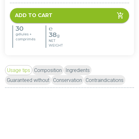
ADD TO CART
30
℮
38
gélules +
g
comprimés
NET
WEIGHT
Usage tips
Composition
Ingredients
Guaranteed without
Conservation
Contraindications