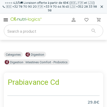
⭐️⭐️⭐️⭐️ 4,5/5
🚚 Livraison offerte à partir de 65€ (🇧🇪, 🇫🇷 et 🇱🇺)
📞 🇧🇪 +32 78 70 90 20 🇫🇷 +33 9 70 44 16 45 🇱🇺 +352 28 33 98
98
Categories
Digestion
Digestion : Intestines Comfort - Probiotics
Prabiavance Cd
29.8€