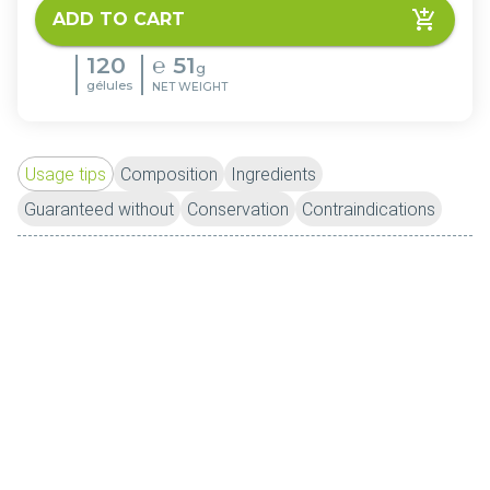
ADD TO CART
120
℮
51
g
gélules
NET WEIGHT
Usage tips
Composition
Ingredients
Guaranteed without
Conservation
Contraindications