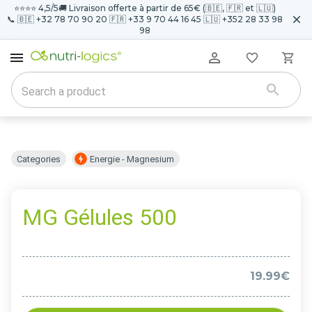
⭐️⭐️⭐️⭐️ 4,5/5
🚚 Livraison offerte à partir de 65€ (🇧🇪, 🇫🇷 et 🇱🇺)
📞 🇧🇪 +32 78 70 90 20 🇫🇷 +33 9 70 44 16 45 🇱🇺 +352 28 33 98
98
Categories
Energie - Magnesium
MG Gélules 500
19.99€