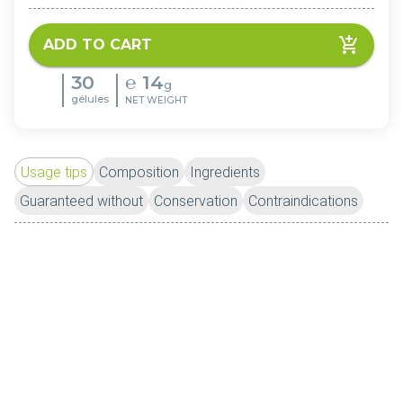
ADD TO CART
30
℮
14
g
gélules
NET WEIGHT
Usage tips
Composition
Ingredients
Guaranteed without
Conservation
Contraindications