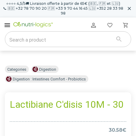
⭐️⭐️⭐️⭐️ 4,5/5
🚚 Livraison offerte à partir de 65€ (🇧🇪, 🇫🇷 et 🇱🇺)
📞 🇧🇪 +32 78 70 90 20 🇫🇷 +33 9 70 44 16 45 🇱🇺 +352 28 33 98
98
Categories
Digestion
Digestion : Intestines Comfort - Probiotics
Lactibiane C'disis 10M - 30
30.58€