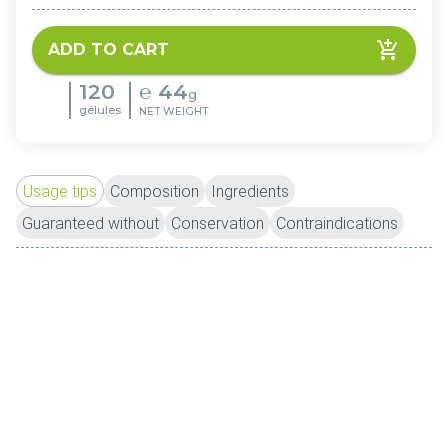
ADD TO CART
120
℮
44
g
gélules
NET WEIGHT
Usage tips
Composition
Ingredients
Guaranteed without
Conservation
Contraindications