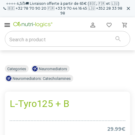
⭐️⭐️⭐️⭐️ 4,5/5
🚚 Livraison offerte à partir de 65€ (🇧🇪, 🇫🇷 et 🇱🇺)
📞 🇧🇪 +32 78 70 90 20 🇫🇷 +33 9 70 44 16 45 🇱🇺 +352 28 33 98
98
Categories
Neuromediators
Neuromediators: Catecholamines
L-Tyro125 + B
29.99€