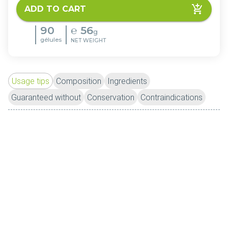
ADD TO CART
90
℮
56
g
gélules
NET WEIGHT
Usage tips
Composition
Ingredients
Guaranteed without
Conservation
Contraindications