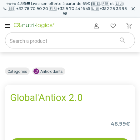
⭐️⭐️⭐️⭐️ 4,5/5
🚚 Livraison offerte à partir de 65€ (🇧🇪, 🇫🇷 et 🇱🇺)
📞 🇧🇪 +32 78 70 90 20 🇫🇷 +33 9 70 44 16 45 🇱🇺 +352 28 33 98
98
Categories
Antioxidants
Global'Antiox 2.0
48.99€