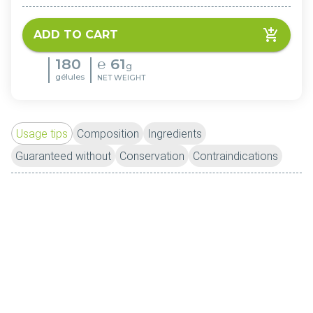
ADD TO CART
180
℮
61
g
gélules
NET WEIGHT
Usage tips
Composition
Ingredients
Guaranteed without
Conservation
Contraindications