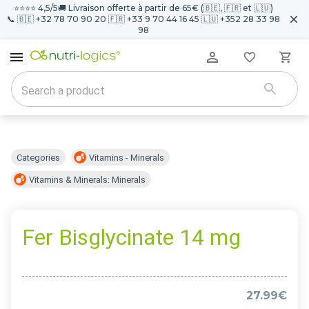
⭐️⭐️⭐️⭐️ 4,5/5
🚚 Livraison offerte à partir de 65€ (🇧🇪, 🇫🇷 et 🇱🇺)
📞 🇧🇪 +32 78 70 90 20 🇫🇷 +33 9 70 44 16 45 🇱🇺 +352 28 33 98
98
Categories
Vitamins - Minerals
Vitamins & Minerals: Minerals
Fer Bisglycinate 14 mg
27.99€