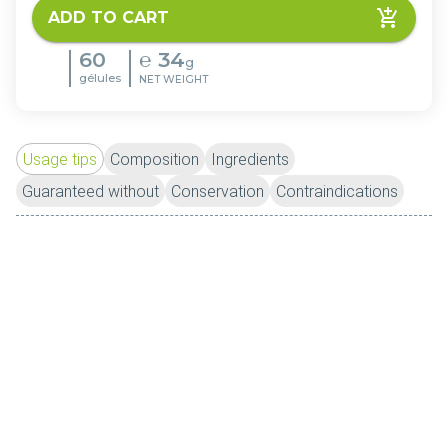
ADD TO CART
60
℮
34
g
gélules
NET WEIGHT
Usage tips
Composition
Ingredients
Guaranteed without
Conservation
Contraindications