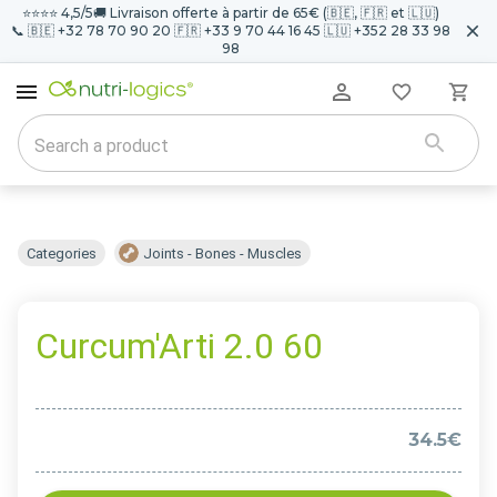
⭐️⭐️⭐️⭐️ 4,5/5
🚚 Livraison offerte à partir de 65€ (🇧🇪, 🇫🇷 et 🇱🇺)
📞 🇧🇪 +32 78 70 90 20 🇫🇷 +33 9 70 44 16 45 🇱🇺 +352 28 33 98
98
Categories
Joints - Bones - Muscles
Curcum'Arti 2.0 60
34.5€